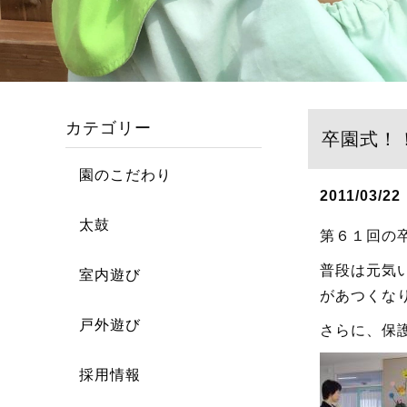
カテゴリー
卒園式！
園のこだわり
2011/03/22
太鼓
第６１回の
普段は元気
室内遊び
があつくな
戸外遊び
さらに、保
採用情報