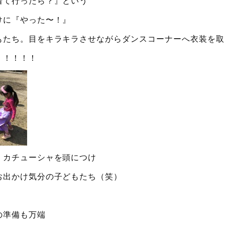
着て行ったら？』という
けに『やった〜！』
もたち。目をキラキラさせながらダンスコーナーへ衣装を取
！！！！！
、カチューシャを頭につけ
お出かけ気分の子どもたち（笑）
の準備も万端