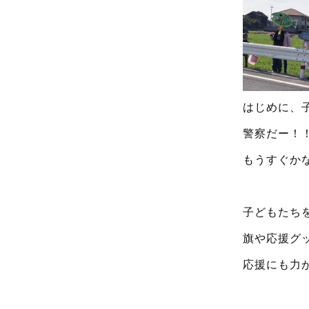
はじめに、
警察だー！
もうすぐか
子どもたち
旗や応援グ
応援にも力