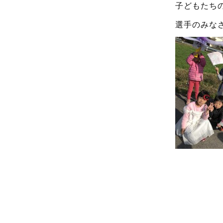
子どもたち
選手のみな
3歳以